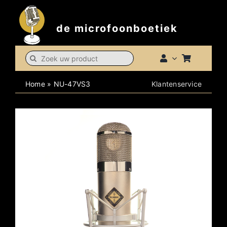
Skip
to
de microfoonboetiek
content
Search
for:
Home
»
NU-47VS3
Klantenservice