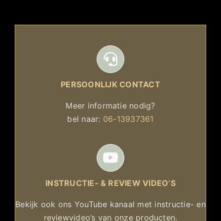
PERSOONLIJK CONTACT
Meer informatie nodig?
bel naar:
06-13937361
INSTRUCTIE- & REVIEW VIDEO’S
Bekijk ook ons YouTube kanaal met instructie- en
reviewvideo’s van onze producten.