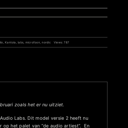
io
,
Kantola
,
labs
,
microfoon
,
nordic
Views: 787
ruari zoals het er nu uitziet.
udio Labs. Dit model versie 2 heeft nu
 op het palet van “de audio artiest”. En