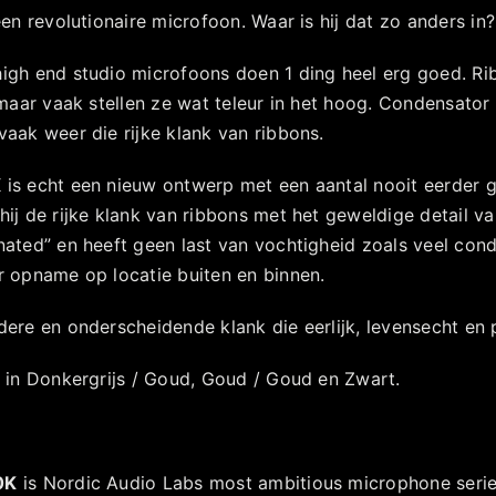
een revolutionaire microfoon. Waar is hij dat zo anders in?
igh end studio microfoons doen 1 ding heel erg goed. R
 maar vaak stellen ze wat teleur in het hoog. Condensato
aak weer die rijke klank van ribbons.
is echt een nieuw ontwerp met een aantal nooit eerder 
hij de rijke klank van ribbons met het geweldige detail 
nated” en heeft geen last van vochtigheid zoals veel co
r opname op locatie buiten en binnen.
ere en onderscheidende klank die eerlijk, levensecht en p
r in Donkergrijs / Goud, Goud / Goud en Zwart.
0K
is Nordic Audio Labs most ambitious microphone series.