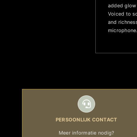
added glow 
Voiced to so
and richness
microphone. 
PERSOONLIJK CONTACT
Meer informatie nodig?