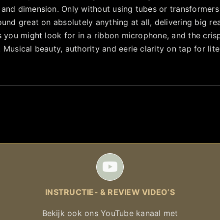
and dimension. Only without using tubes or transforme
und great on absolutely anything at all, delivering big 
 you might look for in a ribbon microphone, and the crisp
Musical beauty, authority and eerie clarity on tap for lite
INSTRUCTIE- & REVIEW VIDEO’S
Bekijk ook ons YouTube kanaal met