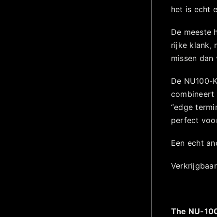
het is echt 
De meeste h
rijke klank,
missen dan v
De NU100-K 
combineert 
“edge termi
perfect voo
Een echt and
Verkrijgbaa
The NU-10