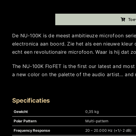
Op voorraad
Toe
Nordic
Audio
De NU-100K is de meest ambitieuze microfoon seri
Labs
electronica aan boord. Zie het als een nieuwe kleur o
-
echt een revolutionaire microfoon. Waar is hij dat z
NU100K
FloFET
The NU-100K FloFET is the first our latest and most
aantal
a new color on the palette of the audio artist… and 
Specificaties
Gewicht
0,35 kg
Polar Pattern
Multi-pattern
Frequency Response
20 – 20.000 Hz (+1/-2 dB)