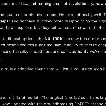
he audio artist… and nothing short of revolutionary.
How is
nd studio microphones do one thing exceptionally well. 
 depth and richness, but they often disappoint on the hi
capture crispness, but they fail to match the warmth of a
 traditional options, the
NU-100K
is a new breed of cond
d design choices it has the unique ability to secure cris
rificing the silky smoothness and sonic authority we’ve c
s.
s a truly distinctive sound that will leave you
astonished
by
.
over dit flofet model : The original Nordic Audio Labs l
 Now updated with the groundbreaking FloFET™ technology