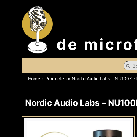
Skip
to
content
de micro
Searc
for:
Home
»
Producten
»
Nordic Audio Labs – NU100K F
Nordic Audio Labs – NU100