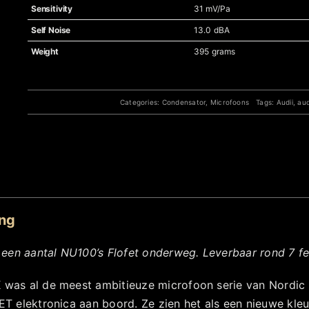
Sensitivity
31 mV/Pa
Self Noise
13.0 dBA
Weight
395 grams
Categories:
Condensator
,
Microfoons
Tags:
Audii
,
aud
ing
r een aantal NU100’s
Flofet onderweg. Leverbaar rond 7 feb
was al de meest ambitieuze microfoon serie van Nordic A
T elektronica aan boord. Ze zien het als een nieuwe kleur