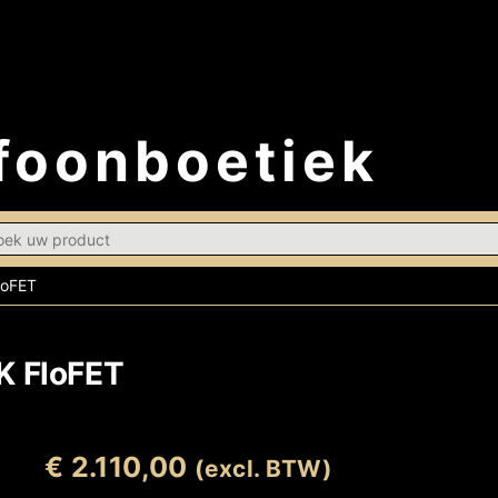
foonboetiek
h
loFET
K FloFET
€
2.110,00
(excl. BTW)