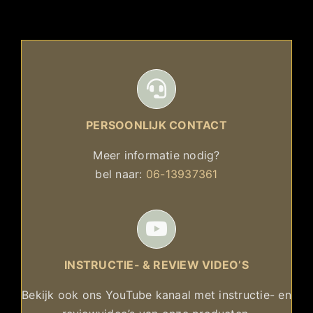
PERSOONLIJK CONTACT
Meer informatie nodig?
bel naar:
06-13937361
INSTRUCTIE- & REVIEW VIDEO’S
Bekijk ook ons YouTube kanaal met instructie- en