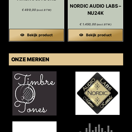
NORDIC AUDIO LABS –
€
499,00
(excl. BTW)
NU24K
€
1.450,00
(excl. BTW)
Bekijk product
Bekijk product
ONZE MERKEN