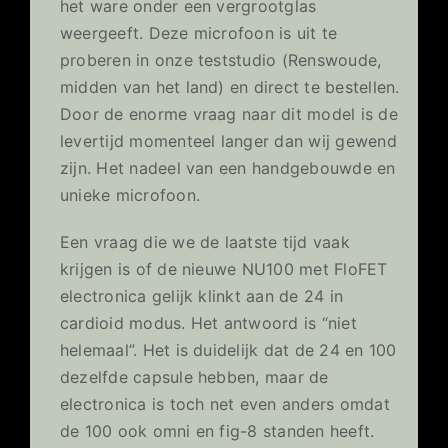
het ware onder een vergrootglas
weergeeft. Deze microfoon is uit te
proberen in onze teststudio (Renswoude,
midden van het land) en direct te bestellen.
Door de enorme vraag naar dit model is de
levertijd momenteel langer dan wij gewend
zijn. Het nadeel van een handgebouwde en
unieke microfoon.
Een vraag die we de laatste tijd vaak
krijgen is of de nieuwe NU100 met FloFET
electronica gelijk klinkt aan de 24 in
cardioid modus. Het antwoord is “niet
helemaal”. Het is duidelijk dat de 24 en 100
dezelfde capsule hebben, maar de
electronica is toch net even anders omdat
de 100 ook omni en fig-8 standen heeft.