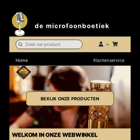
Skip
t
to
content
de microfoonboetiek
Search
for:
Home
Klantenservice
BEKIJK ONZE PRODUCTEN
WELKOM IN ONZE WEBWINKEL