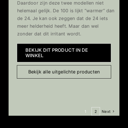
Daardoor zijn deze twee modellen niet
helemaal gelijk. De 100 is lijkt “warmer” dan
de 24. Je kan ook zeggen dat de 24 iets
meer helderheid heeft. Maar dan wel
zonder dat dit irritant wordt.
BEKIJK DIT PRODUCT IN DE
WINKEL
Bekijk alle uitgelichte producten
1
2
Next