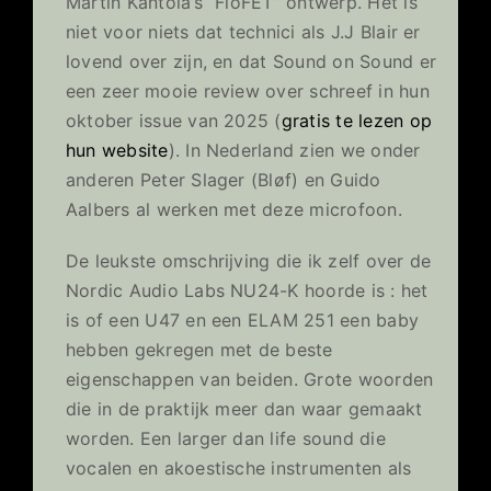
Martin Kantola’s “FloFET” ontwerp. Het is
niet voor niets dat technici als J.J Blair er
lovend over zijn, en dat Sound on Sound er
een zeer mooie review over schreef in hun
oktober issue van 2025 (
gratis te lezen op
hun website
). In Nederland zien we onder
anderen Peter Slager (Bløf) en Guido
Aalbers al werken met deze microfoon.
De leukste omschrijving die ik zelf over de
Nordic Audio Labs NU24-K hoorde is : het
is of een U47 en een ELAM 251 een baby
hebben gekregen met de beste
eigenschappen van beiden. Grote woorden
die in de praktijk meer dan waar gemaakt
worden. Een larger dan life sound die
vocalen en akoestische instrumenten als