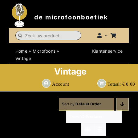
Skip
to
de microfoonboetiek
content
Search
for:
Home
»
Microfoons
»
Klantenservice
Vintage
Vintage
Account
Totaal:
€
0,00
Sort by
Default Order
Show
12 Products