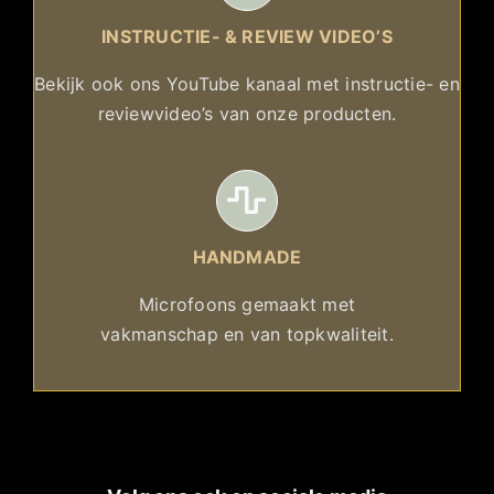
INSTRUCTIE- & REVIEW VIDEO’S
Bekijk ook ons YouTube kanaal met instructie- en
reviewvideo’s van onze producten.
HANDMADE
Microfoons gemaakt met
vakmanschap en van topkwaliteit.