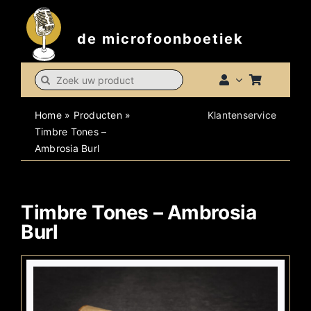
Skip
to
de microfoonboetiek
content
Search
for:
Home
»
Producten
»
Klantenservice
Timbre Tones –
Ambrosia Burl
Timbre Tones – Ambrosia
Burl