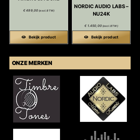
NORDIC AUDIO LABS –
€
499,00
(excl. BTW)
NU24K
€
1.450,00
(excl. BTW)
Bekijk product
Bekijk product
ONZE MERKEN