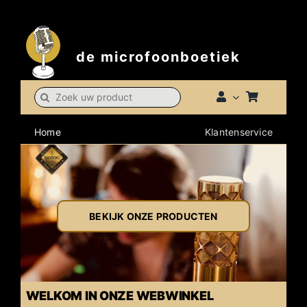
Skip
t
to
content
de microfoonboetiek
Search
for:
Home
Klantenservice
BEKIJK ONZE PRODUCTEN
WELKOM IN ONZE WEBWINKEL