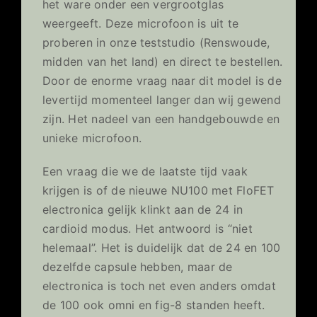
het ware onder een vergrootglas
weergeeft. Deze microfoon is uit te
proberen in onze teststudio (Renswoude,
midden van het land) en direct te bestellen.
Door de enorme vraag naar dit model is de
levertijd momenteel langer dan wij gewend
zijn. Het nadeel van een handgebouwde en
unieke microfoon.
Een vraag die we de laatste tijd vaak
krijgen is of de nieuwe NU100 met FloFET
electronica gelijk klinkt aan de 24 in
cardioid modus. Het antwoord is “niet
helemaal”. Het is duidelijk dat de 24 en 100
dezelfde capsule hebben, maar de
electronica is toch net even anders omdat
de 100 ook omni en fig-8 standen heeft.