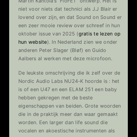
Martin Kantola’s “FloFET” ontwerp. Het is
niet voor niets dat technici als J.J Blair er
lovend over zijn, en dat Sound on Sound er
een zeer mooie review over schreef in hun
oktober issue van 2025 (
gratis te lezen op
hun website
). In Nederland zien we onder
anderen Peter Slager (Bløf) en Guido
Aalbers al werken met deze microfoon.
De leukste omschrijving die ik zelf over de
Nordic Audio Labs NU24-K hoorde is : het
is of een U47 en een ELAM 251 een baby
hebben gekregen met de beste
eigenschappen van beiden. Grote woorden
die in de praktijk meer dan waar gemaakt
worden. Een larger dan life sound die
vocalen en akoestische instrumenten als