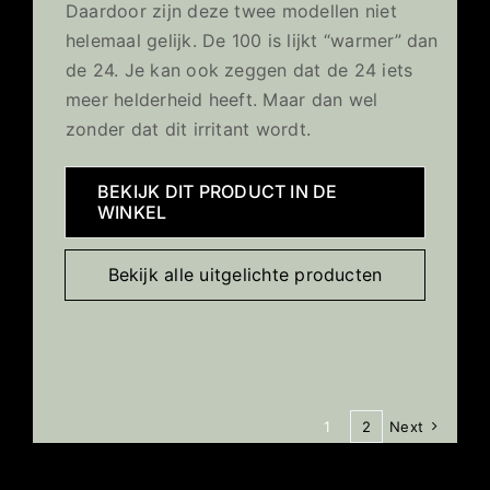
Daardoor zijn deze twee modellen niet
helemaal gelijk. De 100 is lijkt “warmer” dan
de 24. Je kan ook zeggen dat de 24 iets
meer helderheid heeft. Maar dan wel
zonder dat dit irritant wordt.
BEKIJK DIT PRODUCT IN DE
WINKEL
Bekijk alle uitgelichte producten
1
2
Next