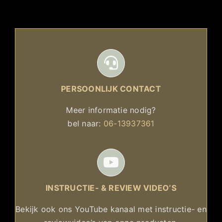
PERSOONLIJK CONTACT
Meer informatie nodig?
bel naar:
06-13937361
INSTRUCTIE- & REVIEW VIDEO’S
Bekijk ook ons YouTube kanaal met instructie- en