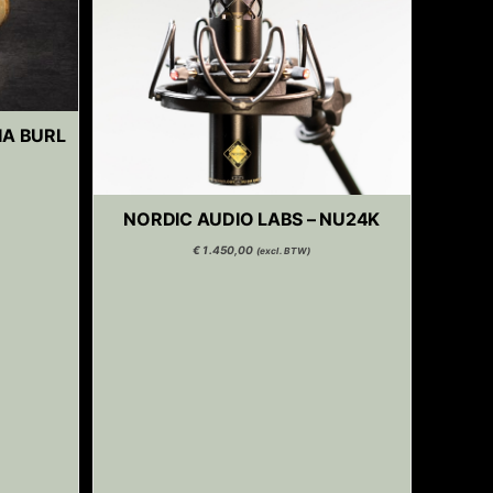
IA BURL
NORDIC AUDIO LABS – NU24K
€
1.450,00
(excl. BTW)