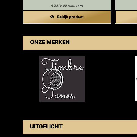
€
2.110,00
(excl. BTW)
Bekijk product
ONZE MERKEN
UITGELICHT