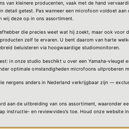
ons van kleinere producenten, vaak met de hand vervaard
in detail getest. Pas wanneer een microfoon voldoet aan
 wij deze op in ons assortiment.
iefhebber die precies weet wat hij zoekt, maar ook voor 
producten zelf te ervaren. U bent daarom van harte welk
ebreid beluisteren via hoogwaardige studiomonitoren.
test: in onze studio beschikt u over een Yamaha-vleugel e
 onder optimale omstandigheden microfoons uitproberen m
ie nergens anders in Nederland verkrijgbaar zijn — exclu
rd aan de uitbreiding van ons assortiment, waaronder een
ap instructie- en reviewvideo’s toe. Houd onze website i