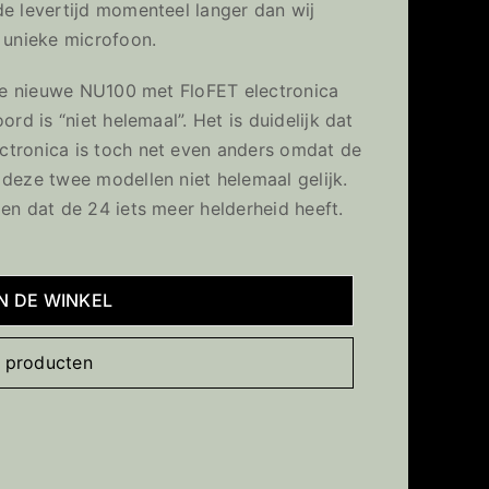
de levertijd momenteel langer dan wij
 unieke microfoon.
f de nieuwe NU100 met FloFET electronica
rd is “niet helemaal”. Het is duidelijk dat
ctronica is toch net even anders omdat de
 deze twee modellen niet helemaal gelijk.
en dat de 24 iets meer helderheid heeft.
IN DE WINKEL
te producten