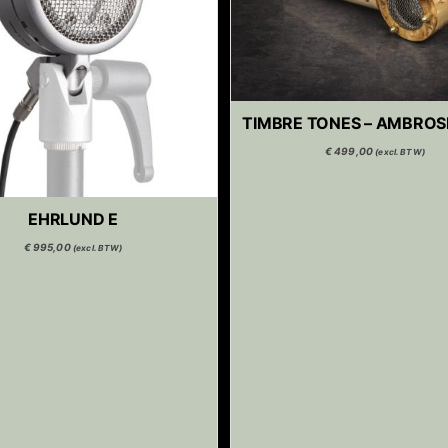
TIMBRE TONES – AMBROS
€
499,00
(excl. BTW)
EHRLUND E
€
995,00
(excl. BTW)