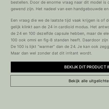
bestellen. Door de enorme vraag naar dit model is 
gewend zijn. Het nadeel van een handgebouwde en
Een vraag die we de laatste tijd vaak krijgen is o
gelijk klinkt aan de 24 in cardioid modus. Het antwoo
de 24 en 100 dezelfde capsule hebben, maar de ele
100 ook omni en fig-8 standen heeft. Daardoor zijn
De 100 is lijkt “warmer” dan de 24. Je kan ook zegg
Maar dan wel zonder dat dit irritant wordt.
BEKIJK DIT PRODUCT 
Bekijk alle uitgelich