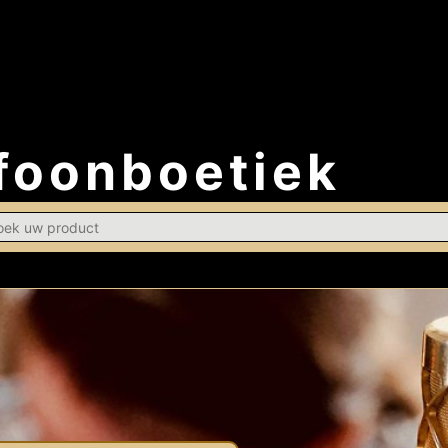
foonboetiek
h