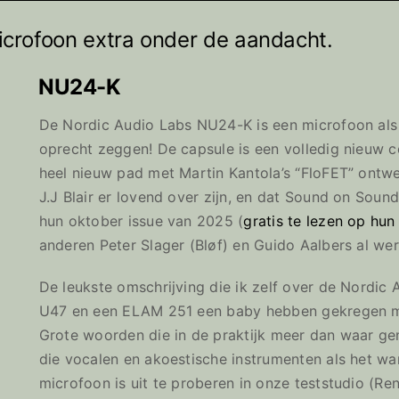
crofoon extra onder de aandacht.
NU24-K
De Nordic Audio Labs NU24-K is een microfoon als
oprecht zeggen! De capsule is een volledig nieuw c
heel nieuw pad met Martin Kantola’s “FloFET” ontwerp
J.J Blair er lovend over zijn, en dat Sound on Soun
hun oktober issue van 2025 (
gratis te lezen op hun
anderen Peter Slager (Bløf) en Guido Aalbers al w
De leukste omschrijving die ik zelf over de Nordic 
U47 en een ELAM 251 een baby hebben gekregen m
Grote woorden die in de praktijk meer dan waar ge
die vocalen en akoestische instrumenten als het w
microfoon is uit te proberen in onze teststudio (Re