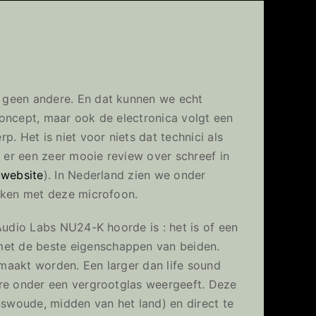
 geen andere. En dat kunnen we echt
oncept, maar ook de electronica volgt een
. Het is niet voor niets dat technici als
d er een zeer mooie review over schreef in
 website
). In Nederland zien we onder
erken met deze microfoon.
Audio Labs NU24-K hoorde is : het is of een
et de beste eigenschappen van beiden.
maakt worden. Een larger dan life sound
are onder een vergrootglas weergeeft. Deze
nswoude, midden van het land) en direct te