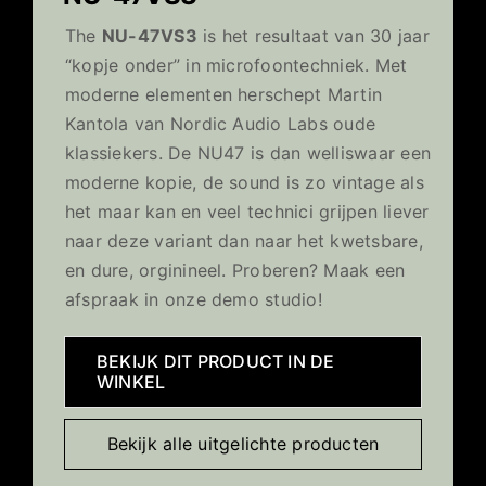
The
NU-47VS3
is het resultaat van 30 jaar
“kopje onder” in microfoontechniek. Met
moderne elementen herschept Martin
Kantola van Nordic Audio Labs oude
klassiekers. De NU47 is dan welliswaar een
moderne kopie, de sound is zo vintage als
het maar kan en veel technici grijpen liever
naar deze variant dan naar het kwetsbare,
en dure, orginineel. Proberen? Maak een
afspraak in onze demo studio!
BEKIJK DIT PRODUCT IN DE
WINKEL
Bekijk alle uitgelichte producten