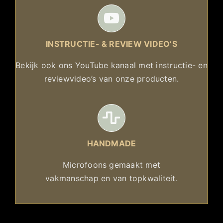
INSTRUCTIE- & REVIEW VIDEO’S
Bekijk ook ons YouTube kanaal met instructie- en
reviewvideo’s van onze producten.
HANDMADE
Microfoons gemaakt met
vakmanschap en van topkwaliteit.