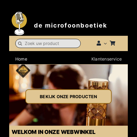
Skip
t
to
content
de microfoonboetiek
Search
for:
Home
Klantenservice
BEKIJK ONZE PRODUCTEN
WELKOM IN ONZE WEBWINKEL