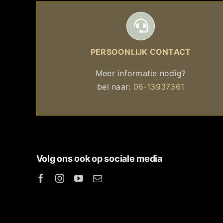
PERSOONLIJK CONTACT
Meer informatie nodig?
bel naar:
06-13937361
Volg ons ook op sociale media