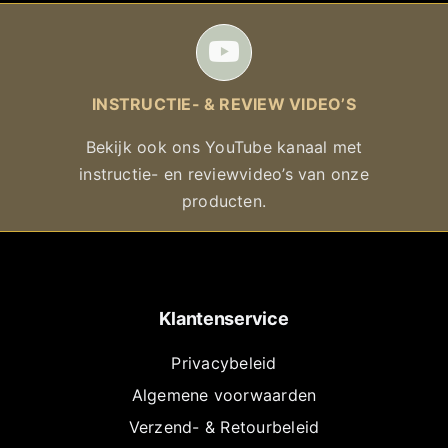
INSTRUCTIE- & REVIEW VIDEO’S
Bekijk ook ons YouTube kanaal met
instructie- en reviewvideo’s van onze
producten.
Klantenservice
Privacybeleid
Algemene voorwaarden
Verzend- & Retourbeleid