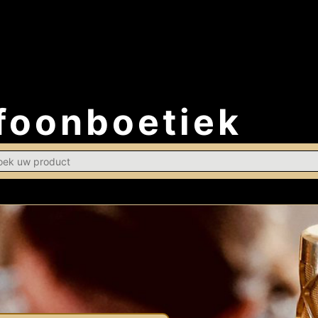
foonboetiek
h