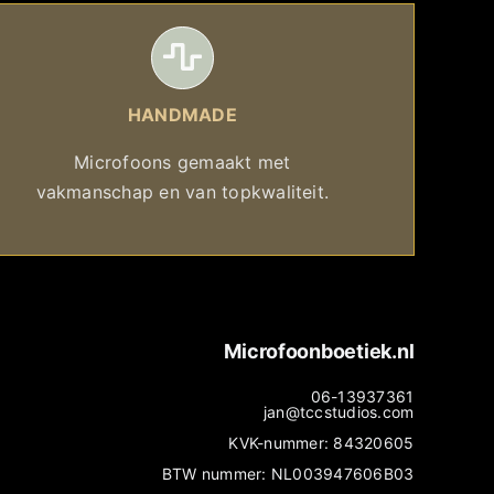
HANDMADE
Microfoons gemaakt met
vakmanschap en van topkwaliteit.
Microfoonboetiek.nl
06-13937361
jan@tccstudios.com
KVK-nummer: 84320605
BTW nummer: NL003947606B03