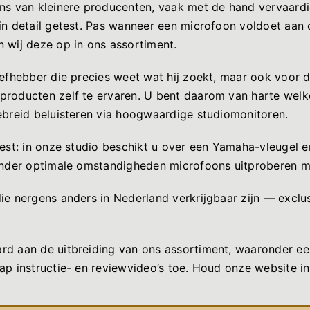
ons van kleinere producenten, vaak met de hand vervaard
in detail getest. Pas wanneer een microfoon voldoet aan
 wij deze op in ons assortiment.
iefhebber die precies weet wat hij zoekt, maar ook voor 
producten zelf te ervaren. U bent daarom van harte welk
ebreid beluisteren via hoogwaardige studiomonitoren.
test: in onze studio beschikt u over een Yamaha-vleugel e
 onder optimale omstandigheden microfoons uitproberen m
ie nergens anders in Nederland verkrijgbaar zijn — exclu
rd aan de uitbreiding van ons assortiment, waaronder een
ap instructie- en reviewvideo’s toe. Houd onze website i