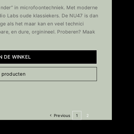
 onder” in microfoontechniek. Met moderne
io Labs oude klassiekers. De NU47 is dan
ge als het maar kan en veel technici
bare, en dure, orginineel. Proberen? Maak
IN DE WINKEL
te producten
Previous
1
2