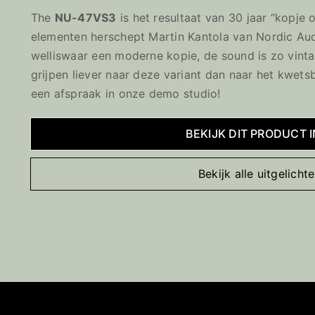
The
NU-47VS3
is het resultaat van 30 jaar “kopje
elementen herschept Martin Kantola van Nordic Aud
welliswaar een moderne kopie, de sound is zo vinta
grijpen liever naar deze variant dan naar het kwets
een afspraak in onze demo studio!
BEKIJK DIT PRODUCT 
Bekijk alle uitgelich