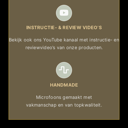
INSTRUCTIE- & REVIEW VIDEO’S
Bekijk ook ons YouTube kanaal met instructie- en
reviewvideo’s van onze producten.
HANDMADE
Microfoons gemaakt met
vakmanschap en van topkwaliteit.