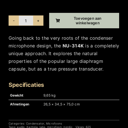
Beschikbaar via nabestelling
Toevoegen aan
winkelwagen
Nordic
Audio
Going back to the very roots of the condenser
Labs
microphone design, the
NU-314K
is a completely
-
unique approach. It explores the natural
NU314K
properties of the popular large diaphragm
aantal
capsule, but as a true pressure transducer.
Specificaties
Gewicht
9,65 kg
Afmetingen
26,5 × 34,5 × 75,0 cm
Categories:
Condensator
,
Microfoons
Tags:
audio
,
Kantola
,
labs
,
microfoon
,
nordic
Views: 625