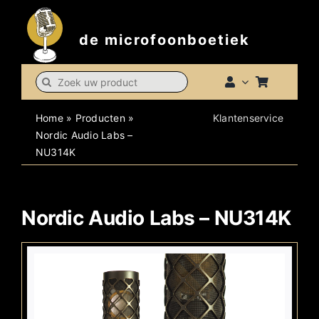
Skip
to
de microfoonboetiek
content
Search
for:
Home
»
Producten
»
Klantenservice
Nordic Audio Labs –
NU314K
Nordic Audio Labs – NU314K