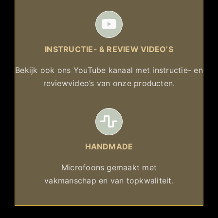
INSTRUCTIE- & REVIEW VIDEO’S
Bekijk ook ons YouTube kanaal met instructie- en
reviewvideo’s van onze producten.
HANDMADE
Microfoons gemaakt met
vakmanschap en van topkwaliteit.