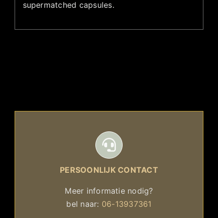
supermatched capsules.
PERSOONLIJK CONTACT
Meer informatie nodig?
bel naar:
06-13937361