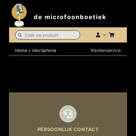
Skip
to
de microfoonboetiek
content
Search
for:
Home
»
microphone
Klantenservice
PERSOONLIJK CONTACT