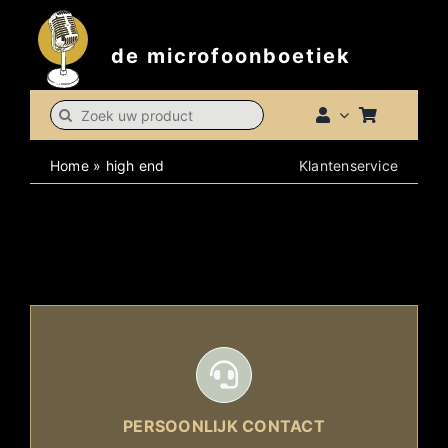
Skip
to
de microfoonboetiek
content
Search
for:
Home
»
high end
Klantenservice
PERSOONLIJK CONTACT