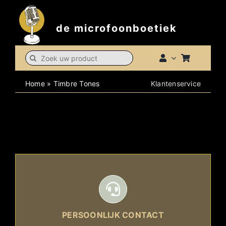
Skip
to
de microfoonboetiek
content
Search
for:
Home
»
Timbre Tones
Klantenservice
PERSOONLIJK CONTACT